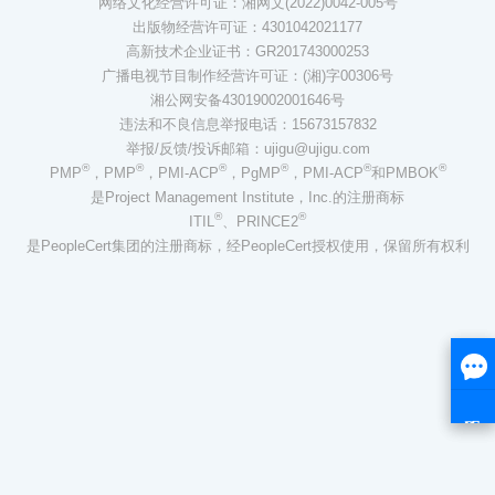
网络文化经营许可证：湘网文(2022)0042-005号
出版物经营许可证：4301042021177
高新技术企业证书：GR201743000253
广播电视节目制作经营许可证：(湘)字00306号
湘公网安备43019002001646号
违法和不良信息举报电话：15673157832
举报/反馈/投诉邮箱：ujigu@ujigu.com
®
®
®
®
®
®
PMP
，PMP
，PMI-ACP
，PgMP
，PMI-ACP
和PMBOK
是Project Management Institute，Inc.的注册商标
®
®
ITIL
、PRINCE2
是PeopleCert集团的注册商标，经PeopleCert授权使用，保留所有权利