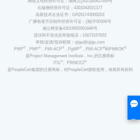
网络文化经营许可证：湘网文(2022)0042-005号
出版物经营许可证：4301042021177
高新技术企业证书：GR201743000253
广播电视节目制作经营许可证：(湘)字00306号
湘公网安备43019002001646号
违法和不良信息举报电话：15673157832
举报/反馈/投诉邮箱：ujigu@ujigu.com
®
®
®
®
®
®
PMP
，PMP
，PMI-ACP
，PgMP
，PMI-ACP
和PMBOK
是Project Management Institute，Inc.的注册商标
®
®
ITIL
、PRINCE2
是PeopleCert集团的注册商标，经PeopleCert授权使用，保留所有权利