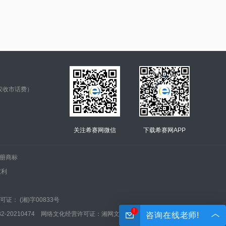
仅收市话费）
关注希赛网微信
下载希赛网APP
.的注册商标
权利
证： (湘)字00833号
!
210474 网络文化经营许可证：湘网文(2022)0042-005号
咨询在线老师!