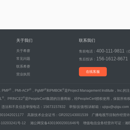
关于我们
联系我们
400-111-9811
关于希赛
售前电话：
（
156-1612-8671
常见问题
售后投诉：
联系希赛
在线客服
营业执照
®
®
®
®
，PMP
，PMI-ACP
，PgMP
和PMBOK
是Project Management Institute，Inc
®
®
IL
、PRINCE2
是PeopleCert集团的注册商标，经PeopleCert授权使用，保留所有
违法和不良信息举报电话：15673157832 举报/反馈/投诉邮箱：ujigu@ujigu.com
1042021177 高新技术企业证书：GR202143001539 广播电视节目制作经营许可
10203241号-12
湘公网安备43019002001646号
增值电信业务经营许可证：湘B2-20