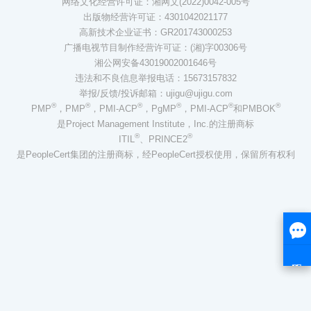
网络文化经营许可证：湘网文(2022)0042-005号
出版物经营许可证：4301042021177
高新技术企业证书：GR201743000253
广播电视节目制作经营许可证：(湘)字00306号
湘公网安备43019002001646号
违法和不良信息举报电话：15673157832
举报/反馈/投诉邮箱：ujigu@ujigu.com
®
®
®
®
®
®
PMP
，PMP
，PMI-ACP
，PgMP
，PMI-ACP
和PMBOK
是Project Management Institute，Inc.的注册商标
®
®
ITIL
、PRINCE2
是PeopleCert集团的注册商标，经PeopleCert授权使用，保留所有权利