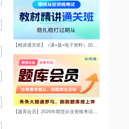
【精讲通关班】（课+题+电子资料）2026年期货从业资格考试(（法律法规）精讲通关班)
【题库会员】2026年期货从业资格考试（刷题不用愁）(（法律法规）题库会员)