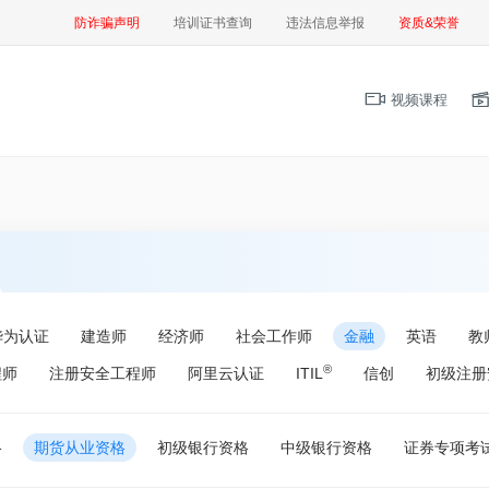
防诈骗声明
培训证书查询
违法信息举报
资质&荣誉
视频课程
华为认证
建造师
经济师
社会工作师
金融
英语
教
®
程师
注册安全工程师
阿里云认证
ITIL
信创
初级注册
格
期货从业资格
初级银行资格
中级银行资格
证券专项考