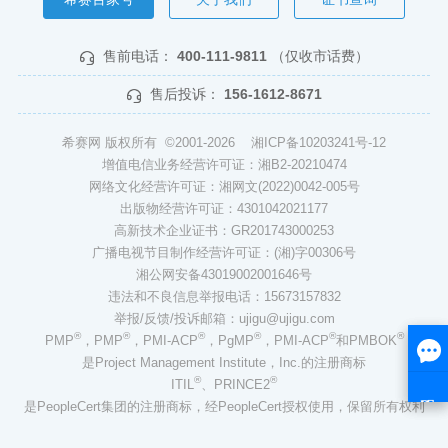
售前电话：
400-111-9811
（仅收市话费）
售后投诉：
156-1612-8671
希赛网 版权所有 ©2001-2026
湘ICP备10203241号-12
增值电信业务经营许可证：湘B2-20210474
网络文化经营许可证：湘网文(2022)0042-005号
出版物经营许可证：4301042021177
高新技术企业证书：GR201743000253
广播电视节目制作经营许可证：(湘)字00306号
湘公网安备43019002001646号
违法和不良信息举报电话：15673157832
举报/反馈/投诉邮箱：ujigu@ujigu.com
®
®
®
®
®
®
PMP
，PMP
，PMI-ACP
，PgMP
，PMI-ACP
和PMBOK
是Project Management Institute，Inc.的注册商标
®
®
ITIL
、PRINCE2
是PeopleCert集团的注册商标，经PeopleCert授权使用，保留所有权利