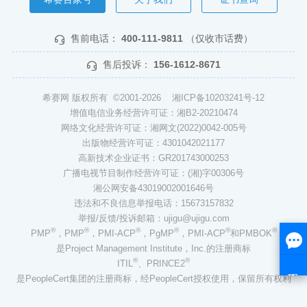
售前电话：
400-111-9811
（仅收市话费）
售后投诉：
156-1612-8671
希赛网 版权所有 ©2001-2026
湘ICP备10203241号-12
增值电信业务经营许可证：湘B2-20210474
网络文化经营许可证：湘网文(2022)0042-005号
出版物经营许可证：4301042021177
高新技术企业证书：GR201743000253
广播电视节目制作经营许可证：(湘)字00306号
湘公网安备43019002001646号
违法和不良信息举报电话：15673157832
举报/反馈/投诉邮箱：ujigu@ujigu.com
®
®
®
®
®
®
PMP
，PMP
，PMI-ACP
，PgMP
，PMI-ACP
和PMBOK
是Project Management Institute，Inc.的注册商标
®
®
ITIL
、PRINCE2
是PeopleCert集团的注册商标，经PeopleCert授权使用，保留所有权利