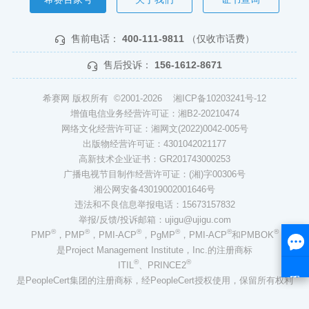
售前电话：
400-111-9811
（仅收市话费）
售后投诉：
156-1612-8671
希赛网 版权所有 ©2001-2026
湘ICP备10203241号-12
增值电信业务经营许可证：湘B2-20210474
网络文化经营许可证：湘网文(2022)0042-005号
出版物经营许可证：4301042021177
高新技术企业证书：GR201743000253
广播电视节目制作经营许可证：(湘)字00306号
湘公网安备43019002001646号
违法和不良信息举报电话：15673157832
举报/反馈/投诉邮箱：ujigu@ujigu.com
®
®
®
®
®
®
PMP
，PMP
，PMI-ACP
，PgMP
，PMI-ACP
和PMBOK
是Project Management Institute，Inc.的注册商标
®
®
ITIL
、PRINCE2
是PeopleCert集团的注册商标，经PeopleCert授权使用，保留所有权利