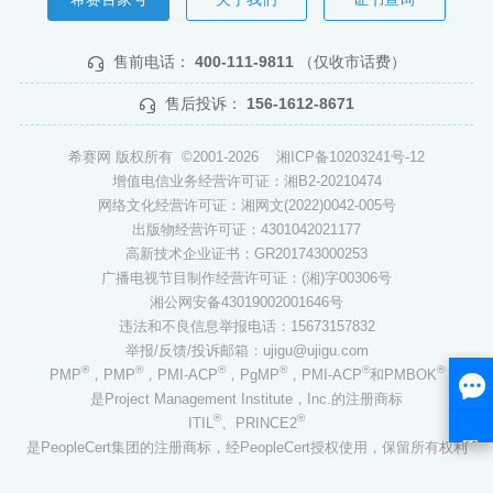
售前电话：
400-111-9811
（仅收市话费）
售后投诉：
156-1612-8671
希赛网 版权所有 ©2001-2026
湘ICP备10203241号-12
增值电信业务经营许可证：湘B2-20210474
网络文化经营许可证：湘网文(2022)0042-005号
出版物经营许可证：4301042021177
高新技术企业证书：GR201743000253
广播电视节目制作经营许可证：(湘)字00306号
湘公网安备43019002001646号
违法和不良信息举报电话：15673157832
举报/反馈/投诉邮箱：ujigu@ujigu.com
®
®
®
®
®
®
PMP
，PMP
，PMI-ACP
，PgMP
，PMI-ACP
和PMBOK
是Project Management Institute，Inc.的注册商标
®
®
ITIL
、PRINCE2
是PeopleCert集团的注册商标，经PeopleCert授权使用，保留所有权利