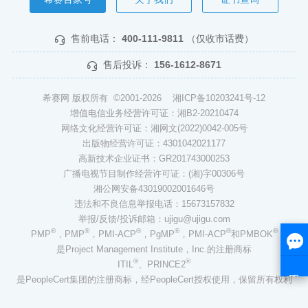
售前电话：
400-111-9811
（仅收市话费）
售后投诉：
156-1612-8671
希赛网 版权所有 ©2001-2026
湘ICP备10203241号-12
增值电信业务经营许可证：湘B2-20210474
网络文化经营许可证：湘网文(2022)0042-005号
出版物经营许可证：4301042021177
高新技术企业证书：GR201743000253
广播电视节目制作经营许可证：(湘)字00306号
湘公网安备43019002001646号
违法和不良信息举报电话：15673157832
举报/反馈/投诉邮箱：ujigu@ujigu.com
®
®
®
®
®
®
PMP
，PMP
，PMI-ACP
，PgMP
，PMI-ACP
和PMBOK
是Project Management Institute，Inc.的注册商标
®
®
ITIL
、PRINCE2
是PeopleCert集团的注册商标，经PeopleCert授权使用，保留所有权利