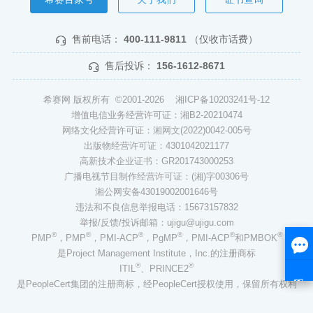
售前电话：
400-111-9811
（仅收市话费）
售后投诉：
156-1612-8671
希赛网 版权所有 ©2001-2026
湘ICP备10203241号-12
增值电信业务经营许可证：湘B2-20210474
网络文化经营许可证：湘网文(2022)0042-005号
出版物经营许可证：4301042021177
高新技术企业证书：GR201743000253
广播电视节目制作经营许可证：(湘)字00306号
湘公网安备43019002001646号
违法和不良信息举报电话：15673157832
举报/反馈/投诉邮箱：ujigu@ujigu.com
®
®
®
®
®
®
PMP
，PMP
，PMI-ACP
，PgMP
，PMI-ACP
和PMBOK
是Project Management Institute，Inc.的注册商标
®
®
ITIL
、PRINCE2
是PeopleCert集团的注册商标，经PeopleCert授权使用，保留所有权利