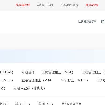
防诈骗声明
培训证书查询
违法信息举报
资质&荣誉
视频课程
ETS-5）
考研英语
工商管理硕士（MBA）
工程管理硕士（
（MLIS）
旅游管理硕士（MTA）
审计硕士（MAud）
计算
统考）
考研专业课（非统考）
业基础
英语（一）
英语（二）
思想政治理论