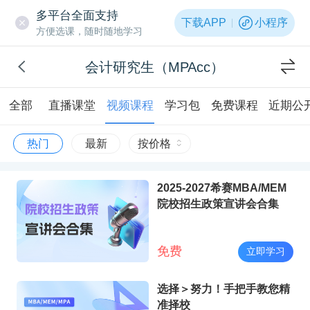
多平台全面支持
下载APP
小程序
方便选课，随时随地学习
会计研究生（MPAcc）
全部
直播课堂
视频课程
学习包
免费课程
近期公
热门
最新
按价格
2025-2027希赛MBA/MEM
院校招生政策宣讲会合集
免费
立即学习
选择＞努力！手把手教您精
准择校