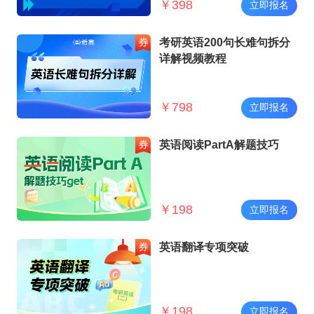
￥
398
立即报名
考研英语200句长难句拆分
详解视频教程
￥
798
立即报名
英语阅读PartA解题技巧
￥
198
立即报名
英语翻译专项突破
￥
198
立即报名