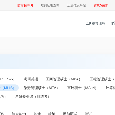
防诈骗声明
培训证书查询
违法信息举报
资质&荣誉
视频课程
ETS-5）
考研英语
工商管理硕士（MBA）
工程管理硕士（
（MLIS）
旅游管理硕士（MTA）
审计硕士（MAud）
计算
统考）
考研专业课（非统考）
写作
综合能力
其他
政治
提前面试
复试