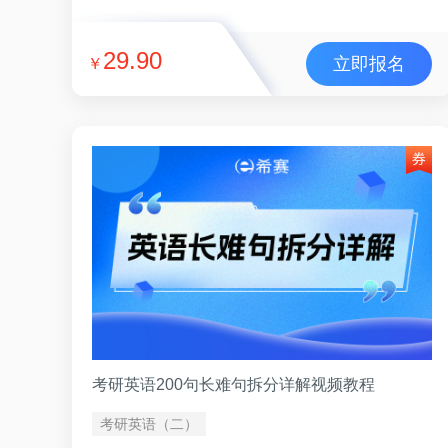
29.90
立即报名
￥
考研英语200句长难句拆分详解视频教程
考研英语（二）