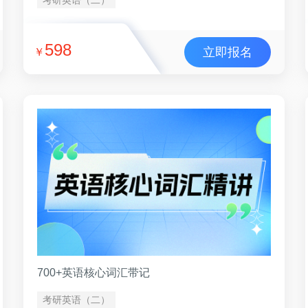
598
立即报名
￥
700+英语核心词汇带记
考研英语（二）