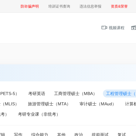
防诈骗声明
培训证书查询
违法信息举报
资质&荣誉
视频课程
ETS-5）
考研英语
工商管理硕士（MBA）
工程管理硕士（
（MLIS）
旅游管理硕士（MTA）
审计硕士（MAud）
计算
统考）
考研专业课（非统考）
逻辑
写作
综合能力
其他
政治
提前面试
复试