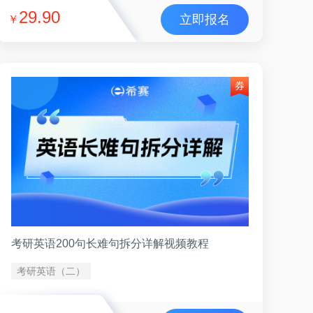
29.90
立即报名
￥
考研英语200句长难句拆分详解视频教程
考研英语（二）