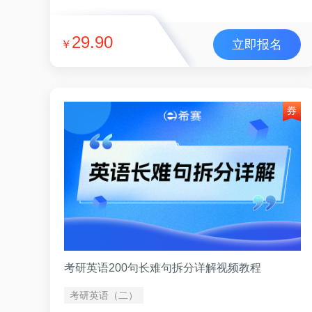
29.90
立即报名
￥
考研英语200句长难句拆分详解视频教程
考研英语（二）