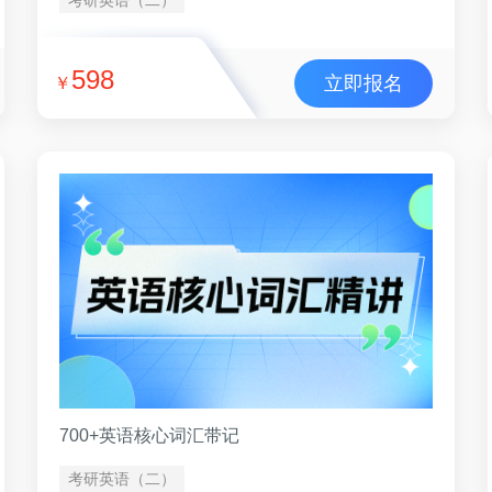
598
立即报名
￥
700+英语核心词汇带记
考研英语（二）