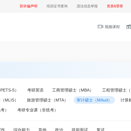
防诈骗声明
培训证书查询
违法信息举报
资质&荣誉
视频课程
ETS-5）
考研英语
工商管理硕士（MBA）
工程管理硕士（
（MLIS）
旅游管理硕士（MTA）
审计硕士（MAud）
计算
统考）
考研专业课（非统考）
写作
综合能力
其他
政治
提前面试
复试