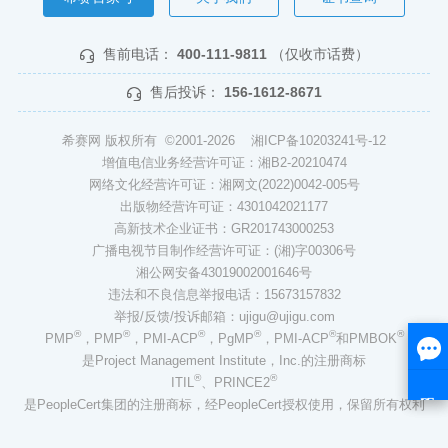
售前电话：
400-111-9811
（仅收市话费）
售后投诉：
156-1612-8671
希赛网 版权所有 ©2001-2026
湘ICP备10203241号-12
增值电信业务经营许可证：湘B2-20210474
网络文化经营许可证：湘网文(2022)0042-005号
出版物经营许可证：4301042021177
高新技术企业证书：GR201743000253
广播电视节目制作经营许可证：(湘)字00306号
湘公网安备43019002001646号
违法和不良信息举报电话：15673157832
举报/反馈/投诉邮箱：ujigu@ujigu.com
®
®
®
®
®
®
PMP
，PMP
，PMI-ACP
，PgMP
，PMI-ACP
和PMBOK
是Project Management Institute，Inc.的注册商标
®
®
ITIL
、PRINCE2
是PeopleCert集团的注册商标，经PeopleCert授权使用，保留所有权利