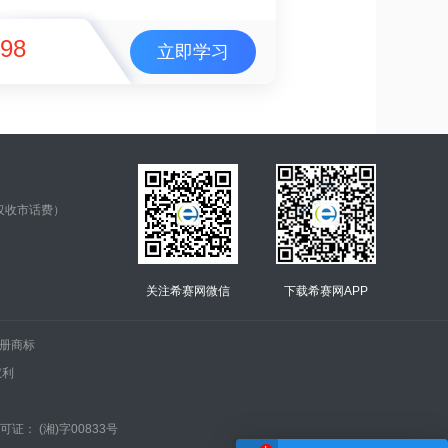
98
立即学习
仅收市话费）
关注希赛网微信
下载希赛网APP
.的注册商标
权利
证： (湘)字00833号