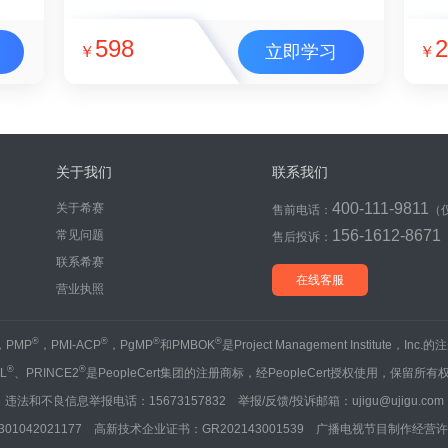
598
2
立即学习
￥
￥
关于我们
联系我们
400-111-9811
关于希赛
售前电话：
（
156-1612-8671
常见问题
售后投诉：
联系希赛
在线客服
营业执照
®
®
®
®
，PMP
，PMI-ACP
，PgMP
和PMBOK
是Project Management Institute，Inc
®
®
IL
、PRINCE2
是PeopleCert集团的注册商标，经PeopleCert授权使用，保留所有
违法和不良信息举报电话：15673157832 举报/反馈/投诉邮箱：ujigu@ujigu.com
1042021177 高新技术企业证书：GR202143001539 广播电视节目制作经营许可