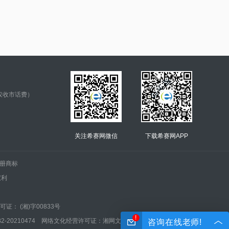
仅收市话费）
关注希赛网微信
下载希赛网APP
.的注册商标
权利
证： (湘)字00833号
!
210474 网络文化经营许可证：湘网文(2022)0042-005号
咨询在线老师!