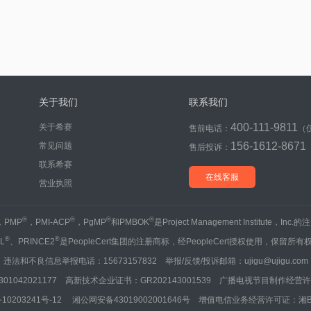
关于我们
联系我们
400-111-9811
关于希赛
售前电话：
（
156-1612-8671
常见问题
售后投诉：
联系希赛
在线客服
营业执照
®
®
®
®
，PMP
，PMI-ACP
，PgMP
和PMBOK
是Project Management Institute，Inc
®
®
IL
、PRINCE2
是PeopleCert集团的注册商标，经PeopleCert授权使用，保留所有
违法和不良信息举报电话：15673157832 举报/反馈/投诉邮箱：ujigu@ujigu.com
1042021177 高新技术企业证书：GR202143001539 广播电视节目制作经营许可
10203241号-12
湘公网安备43019002001646号
增值电信业务经营许可证：湘B2-20