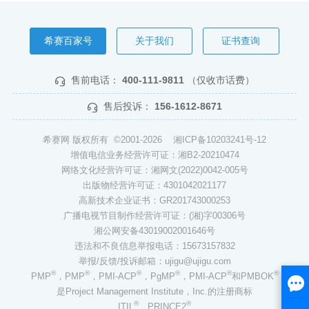
希赛百家号
关于我们
证书查询
售前电话：
400-111-9811
（仅收市话费）
售后投诉：
156-1612-8671
希赛网 版权所有 ©2001-2026
湘ICP备10203241号-12
增值电信业务经营许可证：湘B2-20210474
网络文化经营许可证：湘网文(2022)0042-005号
出版物经营许可证：4301042021177
高新技术企业证书：GR201743000253
广播电视节目制作经营许可证：(湘)字00306号
湘公网安备43019002001646号
违法和不良信息举报电话：15673157832
举报/反馈/投诉邮箱：ujigu@ujigu.com
®
®
®
®
®
®
PMP
，PMP
，PMI-ACP
，PgMP
，PMI-ACP
和PMBOK
是Project Management Institute，Inc.的注册商标
®
®
ITIL
、PRINCE2