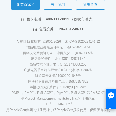
希赛百家号
关于我们
证书查询
售前电话：
400-111-9811
（仅收市话费）
售后投诉：
156-1612-8671
希赛网 版权所有 ©2001-2026
湘ICP备10203241号-12
增值电信业务经营许可证：湘B2-20210474
网络文化经营许可证：湘网文(2022)0042-005号
出版物经营许可证：4301042021177
高新技术企业证书：GR201743000253
广播电视节目制作经营许可证：(湘)字00306号
湘公网安备43019002001646号
违法和不良信息举报电话：15673157832
举报/反馈/投诉邮箱：ujigu@ujigu.com
®
®
®
®
®
®
PMP
，PMP
，PMI-ACP
，PgMP
，PMI-ACP
和PMBOK
是Project Management Institute，Inc.的注册商标
®
®
ITIL
、PRINCE2
是PeopleCert集团的注册商标，经PeopleCert授权使用，保留所有权利