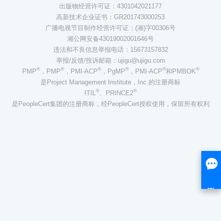
出版物经营许可证：4301042021177
高新技术企业证书：GR201743000253
广播电视节目制作经营许可证：(湘)字00306号
湘公网安备43019002001646号
违法和不良信息举报电话：15673157832
举报/反馈/投诉邮箱：ujigu@ujigu.com
®
®
®
®
®
®
PMP
，PMP
，PMI-ACP
，PgMP
，PMI-ACP
和PMBOK
是Project Management Institute，Inc.的注册商标
®
®
ITIL
、PRINCE2
是PeopleCert集团的注册商标，经PeopleCert授权使用，保留所有权利