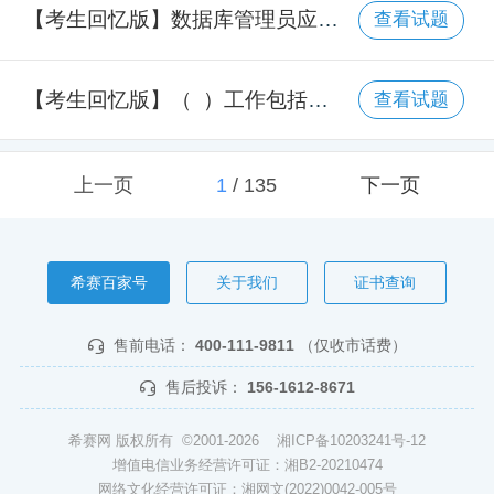
【考生回忆版】数据库管理员应当定期收集表的统计信息，检查表中数据及磁盘空间使用情况。如果发现大量未回收的空间，就需要对表进行（ ）。
查看试题
【考生回忆版】（ ）工作包括例行数据更新、统计分析、报表生成、数据的复制及保存。
查看试题
上一页
1
/
135
下一页
希赛百家号
关于我们
证书查询
售前电话：
400-111-9811
（仅收市话费）
售后投诉：
156-1612-8671
希赛网 版权所有 ©2001-2026
湘ICP备10203241号-12
增值电信业务经营许可证：湘B2-20210474
网络文化经营许可证：湘网文(2022)0042-005号