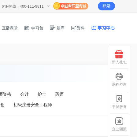
登录
客服热线：400-111-9811
直播课堂
学习包
题库
资料
新人礼包
课程咨询
师资格
会计
护士
药师
信创
初级注册安全工程师
学员服务
企业团报