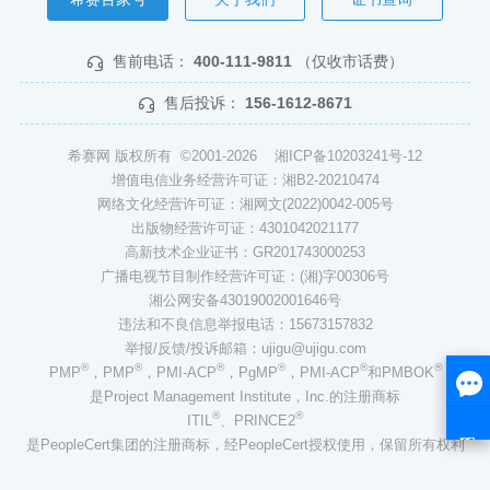
售前电话：
400-111-9811
（仅收市话费）
售后投诉：
156-1612-8671
希赛网 版权所有 ©2001-2026
湘ICP备10203241号-12
增值电信业务经营许可证：湘B2-20210474
网络文化经营许可证：湘网文(2022)0042-005号
出版物经营许可证：4301042021177
高新技术企业证书：GR201743000253
广播电视节目制作经营许可证：(湘)字00306号
湘公网安备43019002001646号
违法和不良信息举报电话：15673157832
举报/反馈/投诉邮箱：ujigu@ujigu.com
®
®
®
®
®
®
PMP
，PMP
，PMI-ACP
，PgMP
，PMI-ACP
和PMBOK
是Project Management Institute，Inc.的注册商标
®
®
ITIL
、PRINCE2
是PeopleCert集团的注册商标，经PeopleCert授权使用，保留所有权利