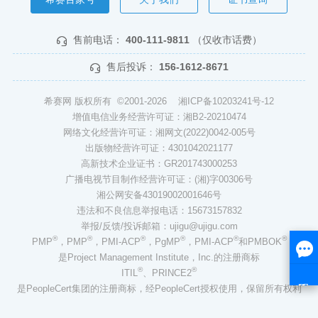
售前电话：
400-111-9811
（仅收市话费）
售后投诉：
156-1612-8671
希赛网 版权所有 ©2001-2026
湘ICP备10203241号-12
增值电信业务经营许可证：湘B2-20210474
网络文化经营许可证：湘网文(2022)0042-005号
出版物经营许可证：4301042021177
高新技术企业证书：GR201743000253
广播电视节目制作经营许可证：(湘)字00306号
湘公网安备43019002001646号
违法和不良信息举报电话：15673157832
举报/反馈/投诉邮箱：ujigu@ujigu.com
®
®
®
®
®
®
PMP
，PMP
，PMI-ACP
，PgMP
，PMI-ACP
和PMBOK
是Project Management Institute，Inc.的注册商标
®
®
ITIL
、PRINCE2
是PeopleCert集团的注册商标，经PeopleCert授权使用，保留所有权利