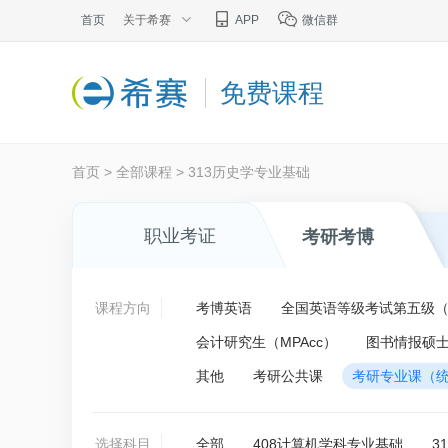
首页
关于希赛
APP
微信群
免费课程
首页
>
全部课程
>
313历史学专业基础
职业考证
考研考博
课程方向
考博英语
全国英语等级考试第五级（P
会计研究生（MPAcc）
图书情报硕士
其他
考研公共课
考研专业课（
选择科目
全部
408计算机学科专业基础
3