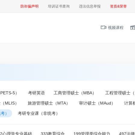
防诈骗声明
培训证书查询
违法信息举报
资质&荣誉
视频课程
ETS-5）
考研英语
工商管理硕士（MBA）
工程管理硕士（
（MLIS）
旅游管理硕士（MTA）
审计硕士（MAud）
计算
统考）
考研专业课（非统考）
12心理学专业基础
333教育综合
199管理类综合能力
497法