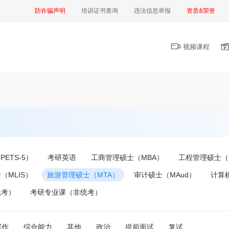
防诈骗声明
培训证书查询
违法信息举报
资质&荣誉
视频课程
ETS-5）
考研英语
工商管理硕士（MBA）
工程管理硕士（
（MLIS）
旅游管理硕士（MTA）
审计硕士（MAud）
计算
统考）
考研专业课（非统考）
写作
综合能力
其他
政治
提前面试
复试