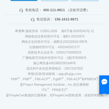
售前电话：
400-111-9811
（仅收市话费）
售后投诉：
156-1612-8671
希赛网 版权所有 ©2001-2026
湘ICP备10203241号-12
增值电信业务经营许可证：湘B2-20210474
网络文化经营许可证：湘网文(2022)0042-005号
出版物经营许可证：4301042021177
高新技术企业证书：GR201743000253
广播电视节目制作经营许可证：(湘)字00306号
湘公网安备43019002001646号
违法和不良信息举报电话：15673157832
举报/反馈/投诉邮箱：ujigu@ujigu.com
®
®
®
®
®
®
PMP
，PMP
，PMI-ACP
，PgMP
，PMI-ACP
和PMBOK
是Project Management Institute，Inc.的注册商标
®
®
ITIL
、PRINCE2
是PeopleCert集团的注册商标，经PeopleCert授权使用，保留所有权利