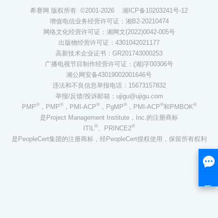
希赛网 版权所有 ©2001-2026
湘ICP备10203241号-12
增值电信业务经营许可证：湘B2-20210474
网络文化经营许可证：湘网文(2022)0042-005号
出版物经营许可证：4301042021177
高新技术企业证书：GR201743000253
广播电视节目制作经营许可证：(湘)字00306号
湘公网安备43019002001646号
违法和不良信息举报电话：15673157832
举报/反馈/投诉邮箱：ujigu@ujigu.com
®
®
®
®
®
®
PMP
，PMP
，PMI-ACP
，PgMP
，PMI-ACP
和PMBOK
是Project Management Institute，Inc.的注册商标
®
®
ITIL
、PRINCE2
是PeopleCert集团的注册商标，经PeopleCert授权使用，保留所有权利