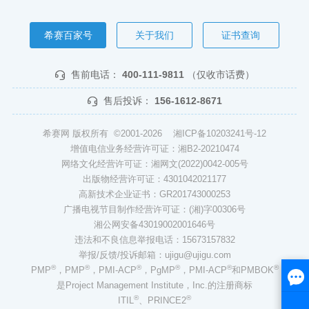
希赛百家号
关于我们
证书查询
售前电话：
400-111-9811
（仅收市话费）
售后投诉：
156-1612-8671
希赛网 版权所有 ©2001-2026
湘ICP备10203241号-12
增值电信业务经营许可证：湘B2-20210474
网络文化经营许可证：湘网文(2022)0042-005号
出版物经营许可证：4301042021177
高新技术企业证书：GR201743000253
广播电视节目制作经营许可证：(湘)字00306号
湘公网安备43019002001646号
违法和不良信息举报电话：15673157832
举报/反馈/投诉邮箱：ujigu@ujigu.com
®
®
®
®
®
®
PMP
，PMP
，PMI-ACP
，PgMP
，PMI-ACP
和PMBOK
是Project Management Institute，Inc.的注册商标
®
®
ITIL
、PRINCE2