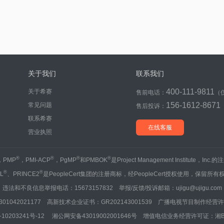
关于我们
联系我们
400-111-9811
关于希赛
售前电话：
（
156-1612-8671
常见问题
售后投诉：
联系希赛
在线客服
营业执照
®
®
®
®
，PMP
，PMI-ACP
，PgMP
和PMBOK
是Project Management Institute，Inc
®
®
IL
、PRINCE2
是PeopleCert集团的注册商标，经PeopleCert授权使用，保留所有
违法和不良信息举报电话：15673157832 举报/反馈/投诉邮箱：ujigu@ujigu.com
1042021177 高新技术企业证书：GR202143001539 广播电视节目制作经营许可
10203241号-12
湘公网安备43019002001646号
增值电信业务经营许可证：湘B2-20