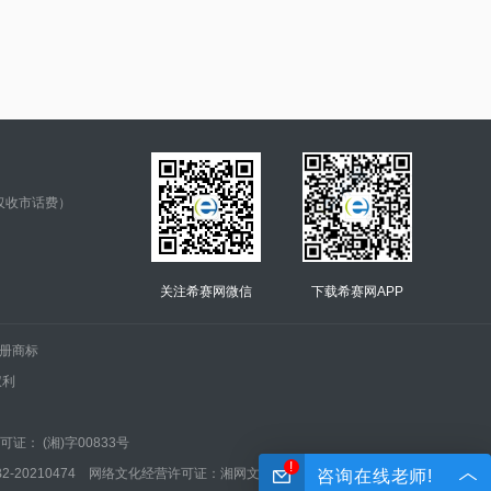
仅收市话费）
关注希赛网微信
下载希赛网APP
.的注册商标
权利
证： (湘)字00833号
!
210474 网络文化经营许可证：湘网文(2022)0042-005号
咨询在线老师!