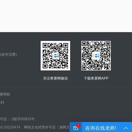
仅收市话费）
关注希赛网微信
下载希赛网APP
.的注册商标
权利
证： (湘)字00833号
!
210474 网络文化经营许可证：湘网文(2022)0042-005号
咨询在线老师!