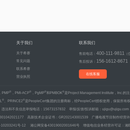
关于我们
联系我们
400-111-9811
关于希赛
售前电话：
（
156-1612-8671
常见问题
售后投诉：
联系希赛
在线客服
营业执照
®
®
®
®
，PMP
，PMI-ACP
，PgMP
和PMBOK
是Project Management Institute，Inc
®
®
IL
、PRINCE2
是PeopleCert集团的注册商标，经PeopleCert授权使用，保留所有
违法和不良信息举报电话：15673157832 举报/反馈/投诉邮箱：ujigu@ujigu.com
1042021177 高新技术企业证书：GR202143001539 广播电视节目制作经营许可
10203241号-12
湘公网安备43019002001646号
增值电信业务经营许可证：湘B2-20