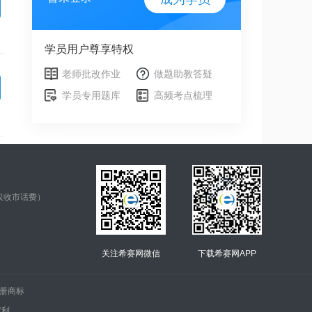
学员用户尊享特权
老师批改作业
做题助教答疑
学员专用题库
高频考点梳理
仅收市话费）
关注希赛网微信
下载希赛网APP
.的注册商标
权利