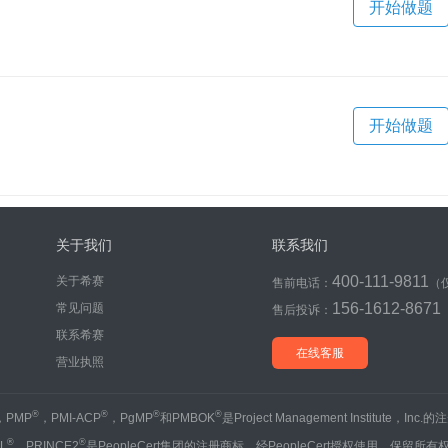
开始做题
开始做题
关于我们
联系我们
400-111-9811
关于希赛
售前电话：
（
156-1612-8671
常见问题
售后投诉：
联系希赛
在线客服
营业执照
®
®
®
®
，PMP
，PMI-ACP
，PgMP
和PMBOK
是Project Management Institute，Inc
®
®
IL
、PRINCE2
是PeopleCert集团的注册商标，经PeopleCert授权使用，保留所有