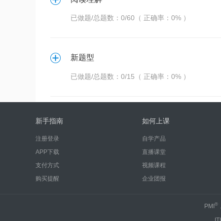
已做题/总题数：0/60（ 正确率：0% ）
新题型
已做题/总题数：0/15（ 正确率：0% ）
新手指南
如何上课
注册登录
自学产品
APP下载
直播课堂
支付方式
视频课程
购买提醒
企业团报
®
PMI
IT