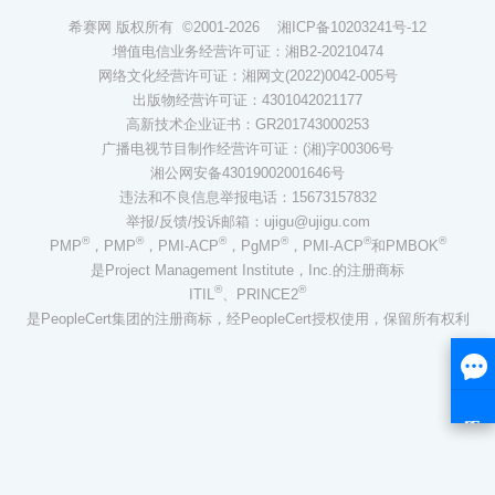
希赛网 版权所有 ©2001-2026
湘ICP备10203241号-12
增值电信业务经营许可证：湘B2-20210474
网络文化经营许可证：湘网文(2022)0042-005号
出版物经营许可证：4301042021177
高新技术企业证书：GR201743000253
广播电视节目制作经营许可证：(湘)字00306号
湘公网安备43019002001646号
违法和不良信息举报电话：15673157832
举报/反馈/投诉邮箱：ujigu@ujigu.com
®
®
®
®
®
®
PMP
，PMP
，PMI-ACP
，PgMP
，PMI-ACP
和PMBOK
是Project Management Institute，Inc.的注册商标
®
®
ITIL
、PRINCE2
是PeopleCert集团的注册商标，经PeopleCert授权使用，保留所有权利