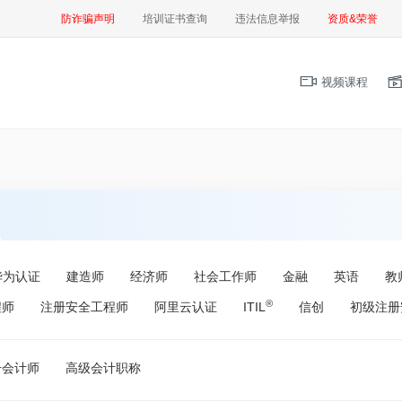
防诈骗声明
培训证书查询
违法信息举报
资质&荣誉
视频课程
华为认证
建造师
经济师
社会工作师
金融
英语
教
®
程师
注册安全工程师
阿里云认证
ITIL
信创
初级注册
册会计师
高级会计职称