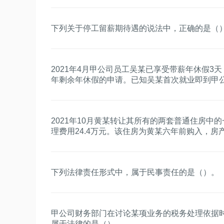
下列关于停工留薪期待遇的说法中，正确的是（
2021年4月甲公司员工吴某已享受带薪年休假3
年剩余年休假的申请。已知吴某首次就业即到甲公
在不能享受当年年休假的情形。吴某可享受剩余
2021年10月黄某转让其所有的两套普通住房中
理费用24.4万元。该住房为黄某六年前购入，房
个人所得税税率为20%。计算黄某转让该套住房
正确的是（）。
下列法律责任形式中，属于民事责任的是（）。
甲公司财务部门在讨论某项业务的税务处理依据
属于法律的是（）。