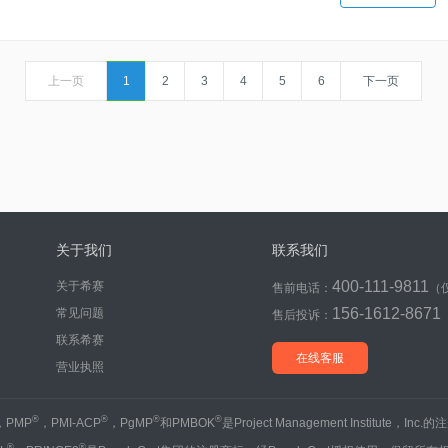
上一页
1
2
3
4
5
6
下一页
关于我们
联系我们
400-111-9811
关于希赛
售前电话：
（
156-1612-8671
常见问题
售后投诉：
联系希赛
在线客服
营业执照
®
®
®
®
，PMP
，PMI-ACP
，PgMP
和PMBOK
是Project Management Institute，Inc
®
®