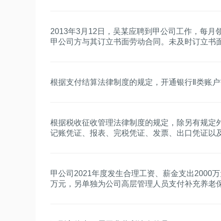
所得额时，工会经费、职工福利费支出、职工教
资薪金总额的2%、14%和8%。根据企业所得税
所得税税前准予扣除的工资和三项经费合计为（
2013年3月12日，吴某应聘到甲公司工作，每月领取
甲公司方与其订立书面劳动合同。未及时订立书
根据支付结算法律制度的规定，开通银行Ⅱ类账
根据税收征收管理法律制度的规定，除另有规定
记账凭证、报表、完税凭证、发票、出口凭证以
限，该期限为（）。
甲公司2021年度发生合理工资、薪金支出2000
万元，另单独为公司高层管理人员支付补充养老保
元，甲公司2021年度上述保险费在计算企业所
（）。