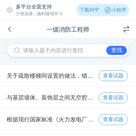
多平台全面支持
下载APP
小程序
方便选课，随时随地学习
一级消防工程师
查找
关于疏散楼梯间设置的做法，错误的是（）。
查看试题
与基层墙体、装饰层之间无空腔的住宅外墙外保温系统，当建筑高度大于27m，但不大于100m时，下列保温材料中，燃烧性能符合要求的有（）。
查看试题
根据现行国家标准《火力发电厂与变电站设计防火规范》(GB50229)下列燃煤电厂内的建筑物或场所中,可以不设置室内消火栓的是()。
查看试题