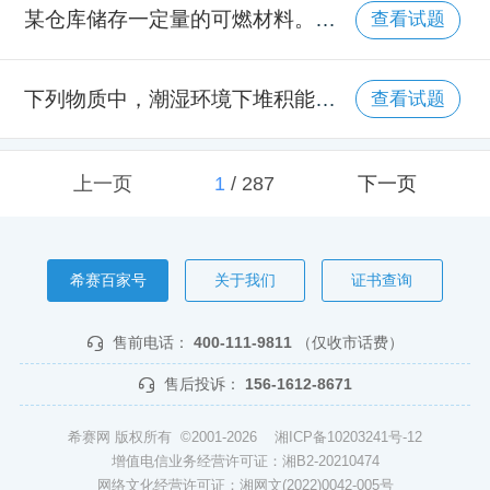
某仓库储存一定量的可燃材料。火源热释放速率达 1MW 时，火灾发展所需时间为292s。库内未设置自动喷水灭火系统，若不考虑火灾初期的点燃过程，则仓库储存的材料可能是( )。
查看试题
下列物质中，潮湿环境下堆积能发生自燃的是( )。
查看试题
上一页
1
/
287
下一页
希赛百家号
关于我们
证书查询
售前电话：
400-111-9811
（仅收市话费）
售后投诉：
156-1612-8671
希赛网 版权所有 ©2001-2026
湘ICP备10203241号-12
增值电信业务经营许可证：湘B2-20210474
网络文化经营许可证：湘网文(2022)0042-005号