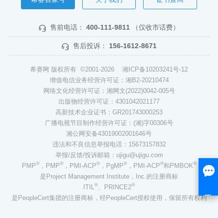
售前电话：
400-111-9811
（仅收市话费）
售后投诉：
156-1612-8671
希赛网 版权所有 ©2001-2026
湘ICP备10203241号-12
增值电信业务经营许可证：湘B2-20210474
网络文化经营许可证：湘网文(2022)0042-005号
出版物经营许可证：4301042021177
高新技术企业证书：GR201743000253
广播电视节目制作经营许可证：(湘)字00306号
湘公网安备43019002001646号
违法和不良信息举报电话：15673157832
举报/反馈/投诉邮箱：ujigu@ujigu.com
®
®
®
®
®
®
PMP
，PMP
，PMI-ACP
，PgMP
，PMI-ACP
和PMBOK
是Project Management Institute，Inc.的注册商标
®
®
ITIL
、PRINCE2
是PeopleCert集团的注册商标，经PeopleCert授权使用，保留所有权利