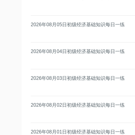
2026年08月05日初级经济基础知识每日一练
2026年08月04日初级经济基础知识每日一练
2026年08月03日初级经济基础知识每日一练
2026年08月02日初级经济基础知识每日一练
2026年08月01日初级经济基础知识每日一练