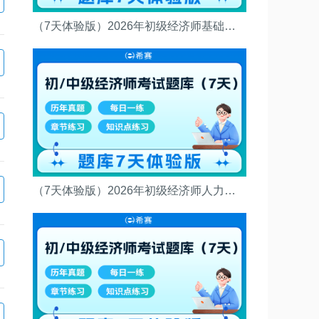
（7天体验版）2026年初级经济师基础知识考试题库
（7天体验版）2026年初级经济师人力资源管理考试题库