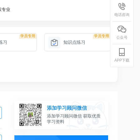
权专业
电话咨询
学员专用
学员专用
公众号
练习
知识点练习
APP下载
添加学习顾问微信
添加学习顾问微信 获取优质
学习资料