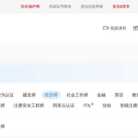
防诈骗声明
培训证书查询
违法信息举报
资质&荣誉
视频课程
华为认证
建造师
经济师
社会工作师
金融
英语
教
®
程师
注册安全工程师
阿里云认证
ITIL
信创
初级注册
济师