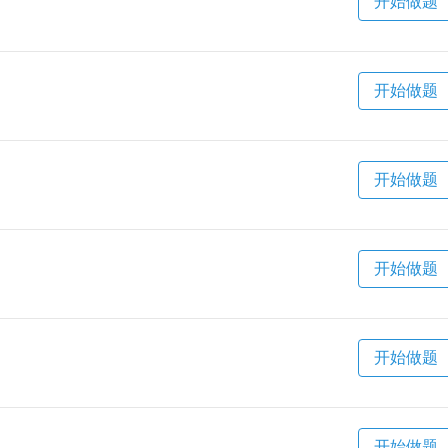
开始做题
开始做题
开始做题
开始做题
开始做题
开始做题