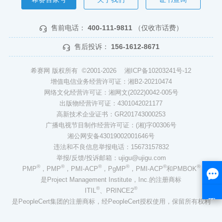
售前电话：
400-111-9811
（仅收市话费）
售后投诉：
156-1612-8671
希赛网 版权所有 ©2001-2026
湘ICP备10203241号-12
增值电信业务经营许可证：湘B2-20210474
网络文化经营许可证：湘网文(2022)0042-005号
出版物经营许可证：4301042021177
高新技术企业证书：GR201743000253
广播电视节目制作经营许可证：(湘)字00306号
湘公网安备43019002001646号
违法和不良信息举报电话：15673157832
举报/反馈/投诉邮箱：ujigu@ujigu.com
®
®
®
®
®
®
PMP
，PMP
，PMI-ACP
，PgMP
，PMI-ACP
和PMBOK
是Project Management Institute，Inc.的注册商标
®
®
ITIL
、PRINCE2
是PeopleCert集团的注册商标，经PeopleCert授权使用，保留所有权利