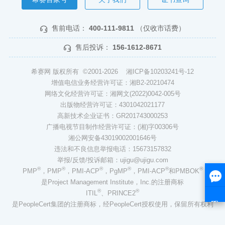
售前电话：
400-111-9811
（仅收市话费）
售后投诉：
156-1612-8671
希赛网 版权所有 ©2001-2026
湘ICP备10203241号-12
增值电信业务经营许可证：湘B2-20210474
网络文化经营许可证：湘网文(2022)0042-005号
出版物经营许可证：4301042021177
高新技术企业证书：GR201743000253
广播电视节目制作经营许可证：(湘)字00306号
湘公网安备43019002001646号
违法和不良信息举报电话：15673157832
举报/反馈/投诉邮箱：ujigu@ujigu.com
®
®
®
®
®
®
PMP
，PMP
，PMI-ACP
，PgMP
，PMI-ACP
和PMBOK
是Project Management Institute，Inc.的注册商标
®
®
ITIL
、PRINCE2
是PeopleCert集团的注册商标，经PeopleCert授权使用，保留所有权利