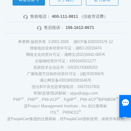
售前电话：
400-111-9811
（仅收市话费）
售后投诉：
156-1612-8671
希赛网 版权所有 ©2001-2026
湘ICP备10203241号-12
增值电信业务经营许可证：湘B2-20210474
网络文化经营许可证：湘网文(2022)0042-005号
出版物经营许可证：4301042021177
高新技术企业证书：GR201743000253
广播电视节目制作经营许可证：(湘)字00306号
湘公网安备43019002001646号
违法和不良信息举报电话：15673157832
举报/反馈/投诉邮箱：ujigu@ujigu.com
®
®
®
®
®
®
PMP
，PMP
，PMI-ACP
，PgMP
，PMI-ACP
和PMBOK
是Project Management Institute，Inc.的注册商标
®
®
ITIL
、PRINCE2
是PeopleCert集团的注册商标，经PeopleCert授权使用，保留所有权利