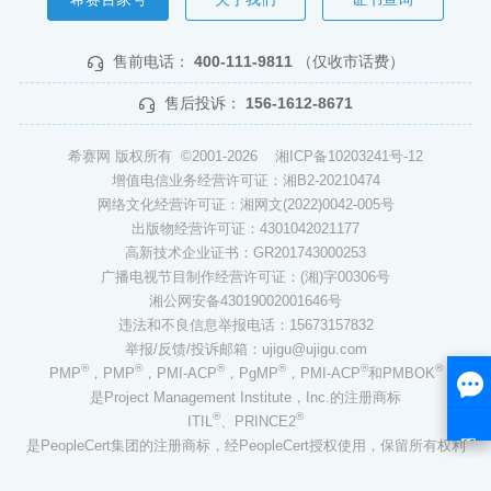
售前电话：
400-111-9811
（仅收市话费）
售后投诉：
156-1612-8671
希赛网 版权所有 ©2001-2026
湘ICP备10203241号-12
增值电信业务经营许可证：湘B2-20210474
网络文化经营许可证：湘网文(2022)0042-005号
出版物经营许可证：4301042021177
高新技术企业证书：GR201743000253
广播电视节目制作经营许可证：(湘)字00306号
湘公网安备43019002001646号
违法和不良信息举报电话：15673157832
举报/反馈/投诉邮箱：ujigu@ujigu.com
®
®
®
®
®
®
PMP
，PMP
，PMI-ACP
，PgMP
，PMI-ACP
和PMBOK
是Project Management Institute，Inc.的注册商标
®
®
ITIL
、PRINCE2
是PeopleCert集团的注册商标，经PeopleCert授权使用，保留所有权利