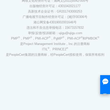
网络文化经营许可证：湘网文(2022)0042-005号
出版物经营许可证：4301042021177
高新技术企业证书：GR201743000253
广播电视节目制作经营许可证：(湘)字00306号
湘公网安备43019002001646号
违法和不良信息举报电话：15673157832
举报/反馈/投诉邮箱：ujigu@ujigu.com
®
®
®
®
®
®
PMP
，PMP
，PMI-ACP
，PgMP
，PMI-ACP
和PMBOK
是Project Management Institute，Inc.的注册商标
®
®
ITIL
、PRINCE2
是PeopleCert集团的注册商标，经PeopleCert授权使用，保留所有权利