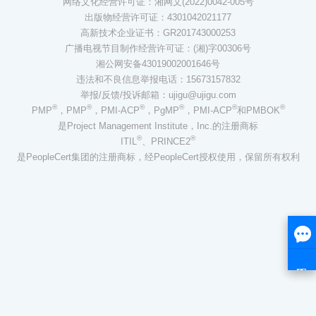
网络文化经营许可证：湘网文(2022)0042-005号
出版物经营许可证：4301042021177
高新技术企业证书：GR201743000253
广播电视节目制作经营许可证：(湘)字00306号
湘公网安备43019002001646号
违法和不良信息举报电话：15673157832
举报/反馈/投诉邮箱：ujigu@ujigu.com
®
®
®
®
®
®
PMP
，PMP
，PMI-ACP
，PgMP
，PMI-ACP
和PMBOK
是Project Management Institute，Inc.的注册商标
®
®
ITIL
、PRINCE2
是PeopleCert集团的注册商标，经PeopleCert授权使用，保留所有权利