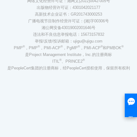
网络文化经营许可证：湘网文(2022)0042-005号
出版物经营许可证：4301042021177
高新技术企业证书：GR201743000253
广播电视节目制作经营许可证：(湘)字00306号
湘公网安备43019002001646号
违法和不良信息举报电话：15673157832
举报/反馈/投诉邮箱：ujigu@ujigu.com
®
®
®
®
®
®
PMP
，PMP
，PMI-ACP
，PgMP
，PMI-ACP
和PMBOK
是Project Management Institute，Inc.的注册商标
®
®
ITIL
、PRINCE2
是PeopleCert集团的注册商标，经PeopleCert授权使用，保留所有权利