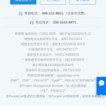
售前电话：
400-111-9811
（仅收市话费）
售后投诉：
156-1612-8671
希赛网 版权所有 ©2001-2026
湘ICP备10203241号-12
增值电信业务经营许可证：湘B2-20210474
网络文化经营许可证：湘网文(2022)0042-005号
出版物经营许可证：4301042021177
高新技术企业证书：GR201743000253
广播电视节目制作经营许可证：(湘)字00306号
湘公网安备43019002001646号
违法和不良信息举报电话：15673157832
举报/反馈/投诉邮箱：ujigu@ujigu.com
®
®
®
®
®
®
PMP
，PMP
，PMI-ACP
，PgMP
，PMI-ACP
和PMBOK
是Project Management Institute，Inc.的注册商标
®
®
ITIL
、PRINCE2
是PeopleCert集团的注册商标，经PeopleCert授权使用，保留所有权利