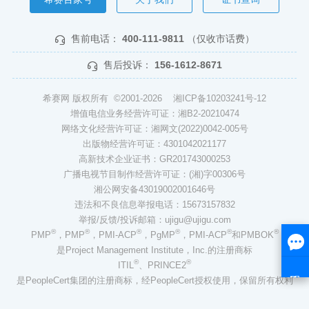
售前电话：
400-111-9811
（仅收市话费）
售后投诉：
156-1612-8671
希赛网 版权所有 ©2001-2026
湘ICP备10203241号-12
增值电信业务经营许可证：湘B2-20210474
网络文化经营许可证：湘网文(2022)0042-005号
出版物经营许可证：4301042021177
高新技术企业证书：GR201743000253
广播电视节目制作经营许可证：(湘)字00306号
湘公网安备43019002001646号
违法和不良信息举报电话：15673157832
举报/反馈/投诉邮箱：ujigu@ujigu.com
®
®
®
®
®
®
PMP
，PMP
，PMI-ACP
，PgMP
，PMI-ACP
和PMBOK
是Project Management Institute，Inc.的注册商标
®
®
ITIL
、PRINCE2
是PeopleCert集团的注册商标，经PeopleCert授权使用，保留所有权利