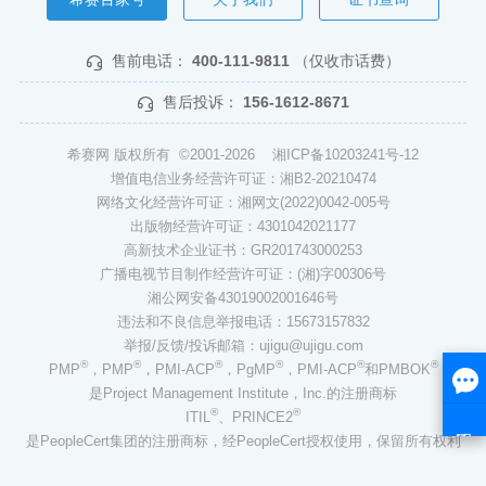
售前电话：
400-111-9811
（仅收市话费）
售后投诉：
156-1612-8671
希赛网 版权所有 ©2001-2026
湘ICP备10203241号-12
增值电信业务经营许可证：湘B2-20210474
网络文化经营许可证：湘网文(2022)0042-005号
出版物经营许可证：4301042021177
高新技术企业证书：GR201743000253
广播电视节目制作经营许可证：(湘)字00306号
湘公网安备43019002001646号
违法和不良信息举报电话：15673157832
举报/反馈/投诉邮箱：ujigu@ujigu.com
®
®
®
®
®
®
PMP
，PMP
，PMI-ACP
，PgMP
，PMI-ACP
和PMBOK
是Project Management Institute，Inc.的注册商标
®
®
ITIL
、PRINCE2
是PeopleCert集团的注册商标，经PeopleCert授权使用，保留所有权利