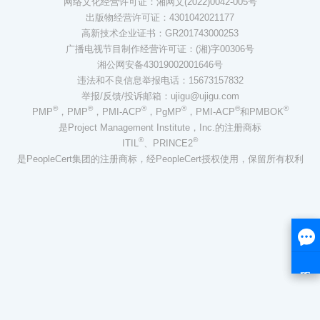
网络文化经营许可证：湘网文(2022)0042-005号
出版物经营许可证：4301042021177
高新技术企业证书：GR201743000253
广播电视节目制作经营许可证：(湘)字00306号
湘公网安备43019002001646号
违法和不良信息举报电话：15673157832
举报/反馈/投诉邮箱：ujigu@ujigu.com
®
®
®
®
®
®
PMP
，PMP
，PMI-ACP
，PgMP
，PMI-ACP
和PMBOK
是Project Management Institute，Inc.的注册商标
®
®
ITIL
、PRINCE2
是PeopleCert集团的注册商标，经PeopleCert授权使用，保留所有权利